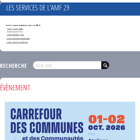
LES SERVICES DE L’AMF 29
Accédez en un clic aux principaux services de l'AMF 29 :
- Services marchés publics :
*
Annonces de marchés publics
-
Service formation des élus
- Service Orientation et documentation
- Services ouverts aux adhérents
RECHERCHE
ÉVÈNEMENT