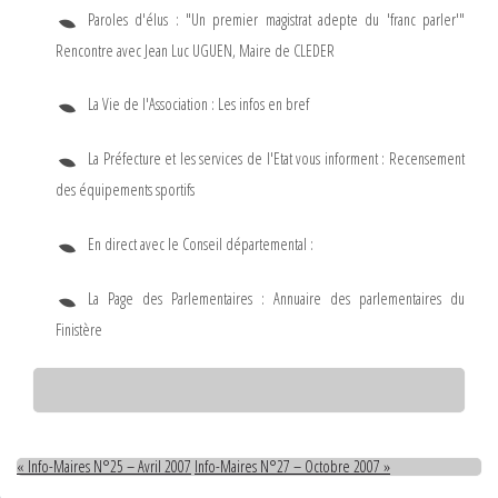
Paroles d'élus : "Un premier magistrat adepte du 'franc parler'"
Rencontre avec Jean Luc UGUEN, Maire de CLEDER
La Vie de l'Association : Les infos en bref
La Préfecture et les services de l'Etat vous informent : Recensement
des équipements sportifs
En direct avec le Conseil départemental :
La Page des Parlementaires : Annuaire des parlementaires du
Finistère
« Info-Maires N°25 – Avril 2007
Info-Maires N°27 – Octobre 2007 »