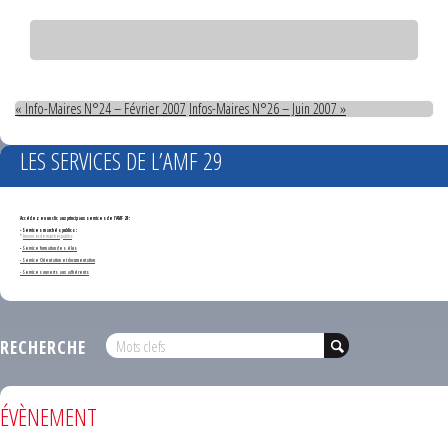
« Info-Maires N°24 – Février 2007
Infos-Maires N°26 – Juin 2007 »
LES SERVICES DE L’AMF 29
Accédez en un clic aux principaux services de l'AMF 29 :
- Services marchés publics :
*
Annonces de marchés publics
-
Service formation des élus
- Service Orientation et documentation
- Services ouverts aux adhérents
RECHERCHE
ÉVÈNEMENT