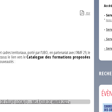
Accéd
PDF
- Ser
*
Anno
-
Serv
- Ser
- Ser
t cadres territoriaux, porté par l’UBO, en partenariat avec l’AMF 29, le
sous le lien vers le
Catalogue des formations proposées
ouveautés :
RECHE
ÉVÈ
 DE L’ÉLU(E) LOCAL(E) – MIS À JOUR DE JANVIER 2022 »