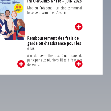
INFO-MAIRES N°116 – JUIN 2026
Mot du Président : Le bloc communal,
force de proximité et d'avenir
Remboursement des frais de
garde ou d’assistance pour les
Carrefour des
élus
unes du Finistère
2026
Afin de permettre aux élus locaux de
participer aux réunions liées à l’exercice
de leur ...