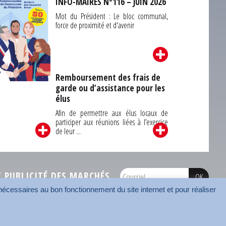
INFO-MAIRES N°116 – JUIN 2026
Mot du Président : Le bloc communal,
force de proximité et d'avenir
Remboursement des frais de
garde ou d’assistance pour les
Carrefour des
élus
unes du Finistère
2026
Afin de permettre aux élus locaux de
participer aux réunions liées à l’exercice
de leur ...
PUBLICITÉ DES MARCHÉS
écessaires au bon fonctionnement du site internet et pour réaliser
onnées
Mentions légales
Contact
Carrefour des communes
AMF