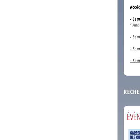
Accéd
- Ser
*
Anno
-
Serv
- Ser
- Ser
RECHE
ÉVÈ