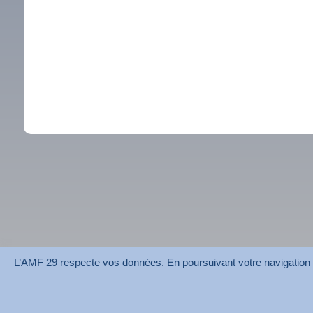
L’AMF 29 respecte vos données. En poursuivant votre navigation su
AMF 29 © 2026