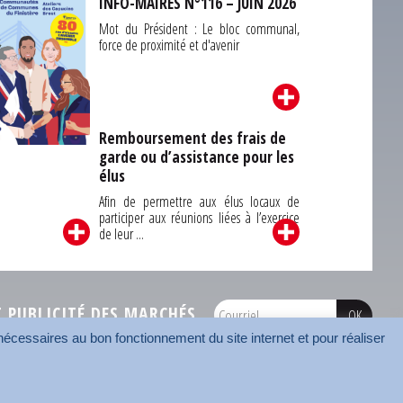
INFO-MAIRES N°116 – JUIN 2026
Mot du Président : Le bloc communal,
force de proximité et d'avenir
Remboursement des frais de
garde ou d’assistance pour les
Carrefour des
élus
unes du Finistère
2026
Afin de permettre aux élus locaux de
participer aux réunions liées à l’exercice
de leur ...
PUBLICITÉ DES MARCHÉS
écessaires au bon fonctionnement du site internet et pour réaliser
onnées
Mentions légales
Contact
Carrefour des communes
AMF