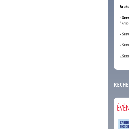
Accéd
- Ser
*
Anno
-
Serv
- Ser
- Ser
RECHE
ÉVÈ