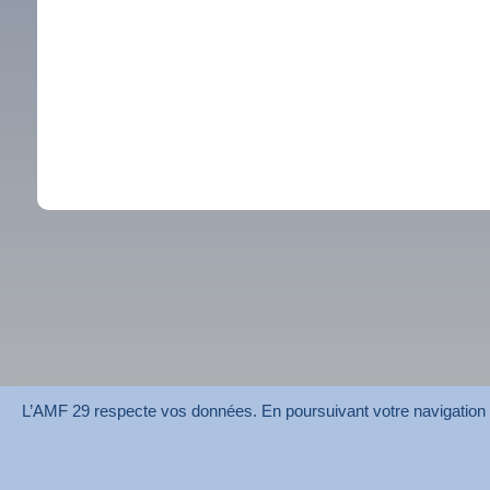
L’AMF 29 respecte vos données. En poursuivant votre navigation su
AMF 29 © 2026