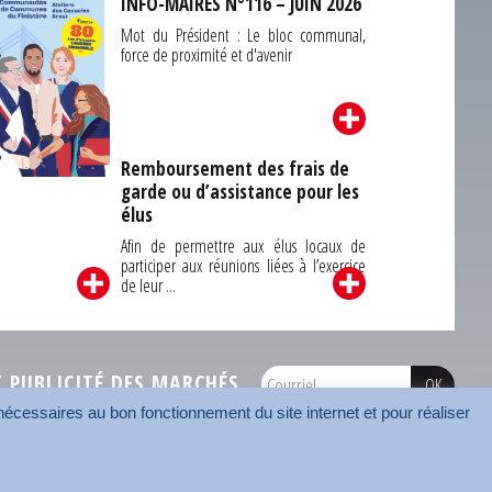
INFO-MAIRES N°116 – JUIN 2026
Mot du Président : Le bloc communal,
force de proximité et d'avenir
Remboursement des frais de
garde ou d’assistance pour les
Carrefour des
élus
unes du Finistère
2026
Afin de permettre aux élus locaux de
participer aux réunions liées à l’exercice
de leur ...
PUBLICITÉ DES MARCHÉS
écessaires au bon fonctionnement du site internet et pour réaliser
onnées
Mentions légales
Contact
Carrefour des communes
AMF