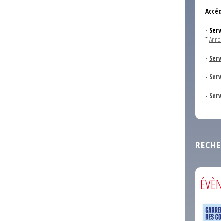
Accéd
- Ser
*
Anno
-
Serv
- Ser
- Ser
RECHE
ÉVÈ