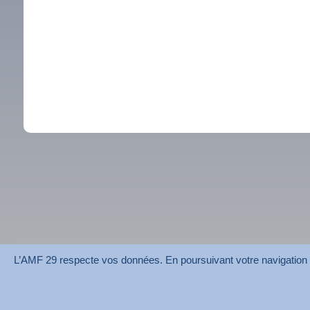
L’AMF 29 respecte vos données. En poursuivant votre navigation su
AMF 29 © 2026