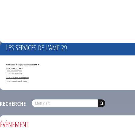
LES SERVICES DE L’AMF 29
Accédez en un clic aux principaux services de l'AMF 29 :
- Services marchés publics :
*
Annonces de marchés publics
-
Service formation des élus
- Service Orientation et documentation
- Services ouverts aux adhérents
RECHERCHE
ÉVÈNEMENT