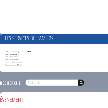
LES SERVICES DE L’AMF 29
Accédez en un clic aux principaux services de l'AMF 29 :
- Services marchés publics :
*
Annonces de marchés publics
-
Service formation des élus
- Service Orientation et documentation
- Services ouverts aux adhérents
RECHERCHE
ÉVÈNEMENT