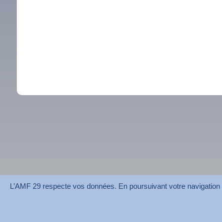
L’AMF 29 respecte vos données. En poursuivant votre navigation su
AMF 29 © 2026