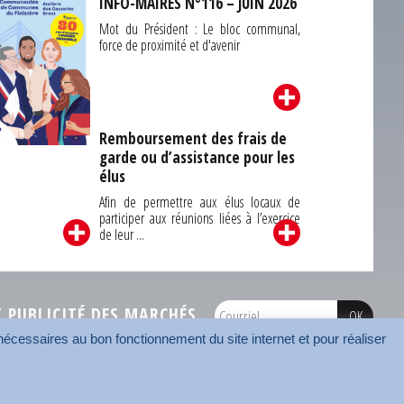
INFO-MAIRES N°116 – JUIN 2026
Mot du Président : Le bloc communal,
force de proximité et d'avenir
Remboursement des frais de
garde ou d’assistance pour les
Carrefour des
élus
unes du Finistère
2026
Afin de permettre aux élus locaux de
participer aux réunions liées à l’exercice
de leur ...
PUBLICITÉ DES MARCHÉS
écessaires au bon fonctionnement du site internet et pour réaliser
onnées
Mentions légales
Contact
Carrefour des communes
AMF