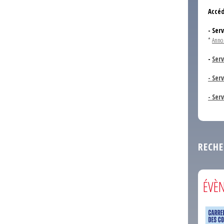
Accéd
- Ser
*
Anno
-
Serv
- Ser
- Ser
RECHE
ÉVÈ