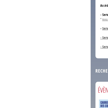
Accéd
- Ser
*
Anno
-
Serv
- Ser
- Ser
RECHE
ÉVÈ