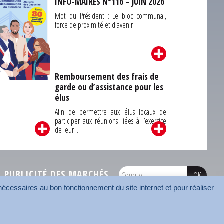
INFO-MAIRES N°116 – JUIN 2026
Mot du Président : Le bloc communal,
force de proximité et d'avenir
Remboursement des frais de
garde ou d’assistance pour les
Carrefour des
élus
unes du Finistère
2026
Afin de permettre aux élus locaux de
participer aux réunions liées à l’exercice
de leur ...
PUBLICITÉ DES MARCHÉS
écessaires au bon fonctionnement du site internet et pour réaliser
onnées
Mentions légales
Contact
Carrefour des communes
AMF