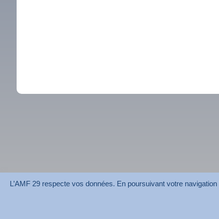
L’AMF 29 respecte vos données. En poursuivant votre navigation su
AMF 29 © 2026