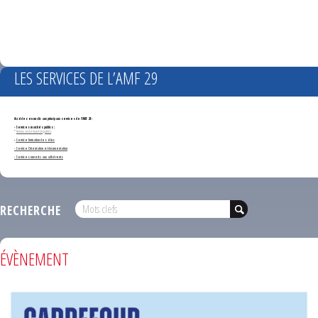
LES SERVICES DE L’AMF 29
Accédez en un clic aux principaux services de l'AMF 29 :
- Services marchés publics :
*
Annonces de marchés publics
-
Service formation des élus
- Service Orientation et documentation
- Services ouverts aux adhérents
RECHERCHE
ÉVÈNEMENT