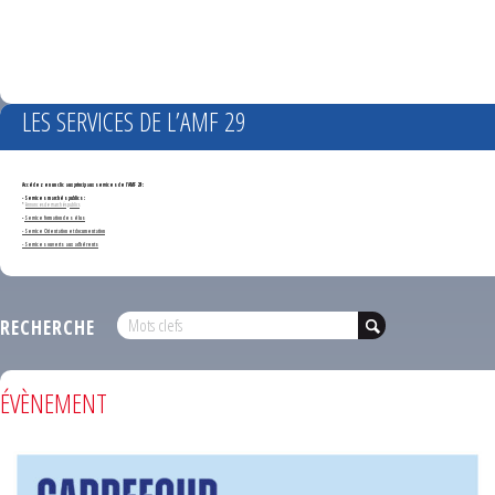
LES SERVICES DE L’AMF 29
Accédez en un clic aux principaux services de l'AMF 29 :
- Services marchés publics :
*
Annonces de marchés publics
-
Service formation des élus
- Service Orientation et documentation
- Services ouverts aux adhérents
RECHERCHE
ÉVÈNEMENT