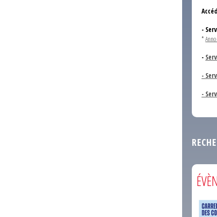
Accéd
- Ser
*
Anno
-
Serv
- Ser
- Ser
RECHE
ÉVÈ