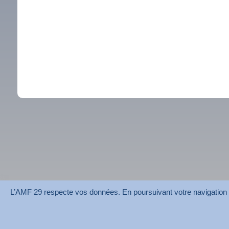
L’AMF 29 respecte vos données. En poursuivant votre navigation su
AMF 29 © 2026