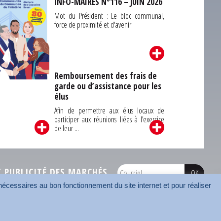
INFO-MAIRES N°116 – JUIN 2026
Mot du Président : Le bloc communal,
force de proximité et d'avenir
Remboursement des frais de
garde ou d’assistance pour les
Carrefour des
élus
unes du Finistère
2026
Afin de permettre aux élus locaux de
participer aux réunions liées à l’exercice
de leur ...
PUBLICITÉ DES MARCHÉS
écessaires au bon fonctionnement du site internet et pour réaliser
onnées
Mentions légales
Contact
Carrefour des communes
AMF