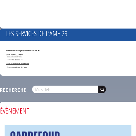
LES SERVICES DE L’AMF 29
Accédez en un clic aux principaux services de l'AMF 29 :
- Services marchés publics :
*
Annonces de marchés publics
-
Service formation des élus
- Service Orientation et documentation
- Services ouverts aux adhérents
RECHERCHE
ÉVÈNEMENT