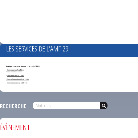
LES SERVICES DE L’AMF 29
Accédez en un clic aux principaux services de l'AMF 29 :
- Services marchés publics :
*
Annonces de marchés publics
-
Service formation des élus
- Service Orientation et documentation
- Services ouverts aux adhérents
RECHERCHE
ÉVÈNEMENT