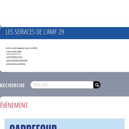
LES SERVICES DE L’AMF 29
Accédez en un clic aux principaux services de l'AMF 29 :
- Services marchés publics :
*
Annonces de marchés publics
-
Service formation des élus
- Service Orientation et documentation
- Services ouverts aux adhérents
RECHERCHE
ÉVÈNEMENT