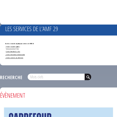
LES SERVICES DE L’AMF 29
Accédez en un clic aux principaux services de l'AMF 29 :
- Services marchés publics :
*
Annonces de marchés publics
-
Service formation des élus
- Service Orientation et documentation
- Services ouverts aux adhérents
RECHERCHE
ÉVÈNEMENT