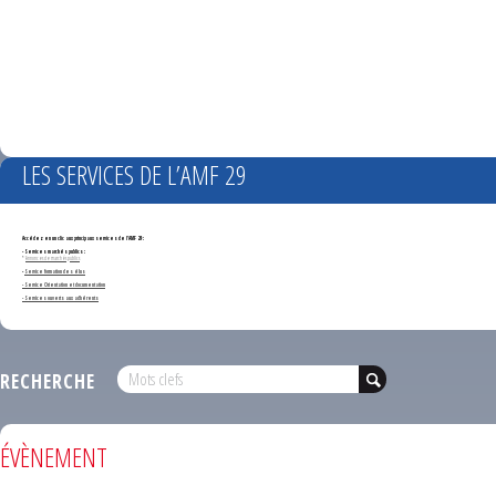
LES SERVICES DE L’AMF 29
Accédez en un clic aux principaux services de l'AMF 29 :
- Services marchés publics :
*
Annonces de marchés publics
-
Service formation des élus
- Service Orientation et documentation
- Services ouverts aux adhérents
RECHERCHE
ÉVÈNEMENT