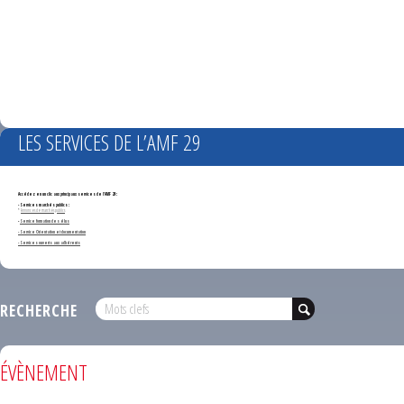
LES SERVICES DE L’AMF 29
Accédez en un clic aux principaux services de l'AMF 29 :
- Services marchés publics :
*
Annonces de marchés publics
-
Service formation des élus
- Service Orientation et documentation
- Services ouverts aux adhérents
RECHERCHE
ÉVÈNEMENT