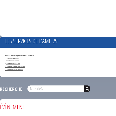
LES SERVICES DE L’AMF 29
Accédez en un clic aux principaux services de l'AMF 29 :
- Services marchés publics :
*
Annonces de marchés publics
-
Service formation des élus
- Service Orientation et documentation
- Services ouverts aux adhérents
RECHERCHE
ÉVÈNEMENT