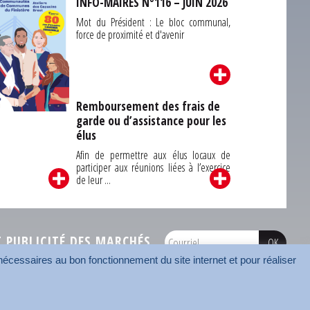
INFO-MAIRES N°116 – JUIN 2026
Mot du Président : Le bloc communal,
force de proximité et d'avenir
Remboursement des frais de
garde ou d’assistance pour les
Carrefour des
élus
unes du Finistère
2026
Afin de permettre aux élus locaux de
participer aux réunions liées à l’exercice
de leur ...
PUBLICITÉ DES MARCHÉS
écessaires au bon fonctionnement du site internet et pour réaliser
onnées
Mentions légales
Contact
Carrefour des communes
AMF