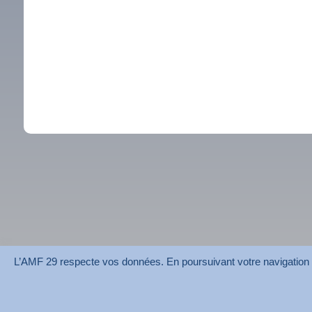
L’AMF 29 respecte vos données. En poursuivant votre navigation su
AMF 29 © 2026