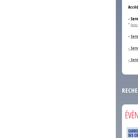
Accéd
- Ser
*
Anno
-
Serv
- Ser
- Ser
RECHE
ÉVÈ