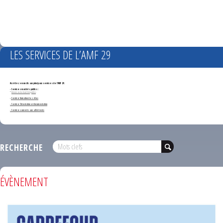
LES SERVICES DE L’AMF 29
Accédez en un clic aux principaux services de l'AMF 29 :
- Services marchés publics :
*
Annonces de marchés publics
-
Service formation des élus
- Service Orientation et documentation
- Services ouverts aux adhérents
RECHERCHE
ÉVÈNEMENT