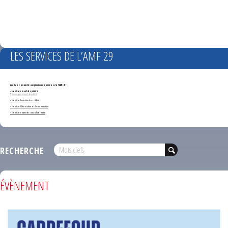
LES SERVICES DE L’AMF 29
Accédez en un clic aux principaux services de l'AMF 29 :
- Services marchés publics :
*
Annonces de marchés publics
-
Service formation des élus
- Service Orientation et documentation
- Services ouverts aux adhérents
RECHERCHE
ÉVÈNEMENT