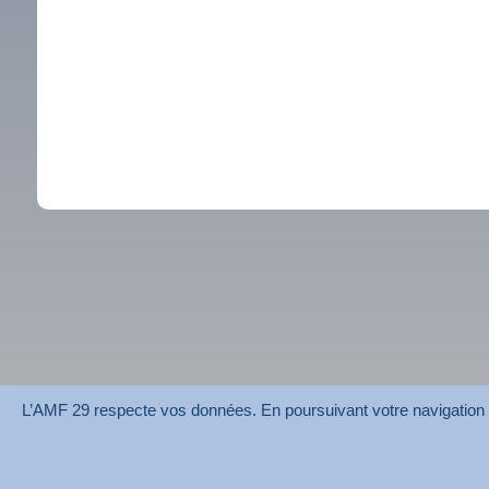
L’AMF 29 respecte vos données. En poursuivant votre navigation su
AMF 29 © 2026