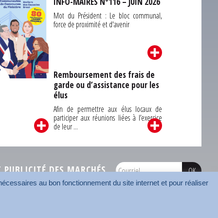
INFO-MAIRES N°116 – JUIN 2026
Mot du Président : Le bloc communal,
force de proximité et d'avenir
Remboursement des frais de
garde ou d’assistance pour les
Carrefour des
élus
unes du Finistère
2026
Afin de permettre aux élus locaux de
participer aux réunions liées à l’exercice
de leur ...
PUBLICITÉ DES MARCHÉS
écessaires au bon fonctionnement du site internet et pour réaliser
onnées
Mentions légales
Contact
Carrefour des communes
AMF