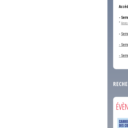
Accéd
- Ser
*
Anno
-
Serv
- Ser
- Ser
RECHE
ÉVÈ