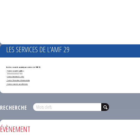
LES SERVICES DE L’AMF 29
Accédez en un clic aux principaux services de l'AMF 29 :
- Services marchés publics :
*
Annonces de marchés publics
-
Service formation des élus
- Service Orientation et documentation
- Services ouverts aux adhérents
RECHERCHE
ÉVÈNEMENT