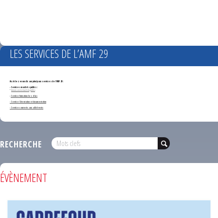
LES SERVICES DE L’AMF 29
Accédez en un clic aux principaux services de l'AMF 29 :
- Services marchés publics :
*
Annonces de marchés publics
-
Service formation des élus
- Service Orientation et documentation
- Services ouverts aux adhérents
RECHERCHE
ÉVÈNEMENT