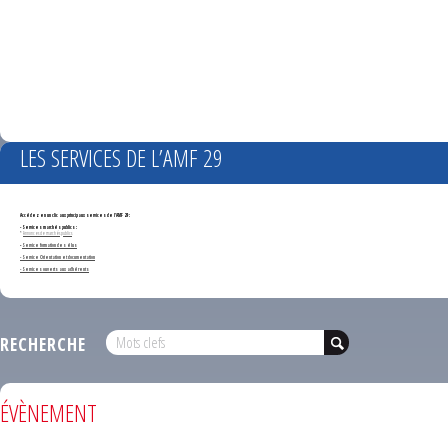
LES SERVICES DE L’AMF 29
Accédez en un clic aux principaux services de l'AMF 29 :
- Services marchés publics :
*
Annonces de marchés publics
-
Service formation des élus
- Service Orientation et documentation
- Services ouverts aux adhérents
RECHERCHE
ÉVÈNEMENT