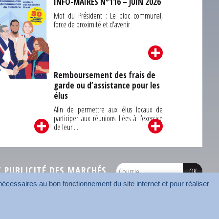
INFO-MAIRES N°116 – JUIN 2026
Mot du Président : Le bloc communal,
force de proximité et d'avenir
Remboursement des frais de
garde ou d’assistance pour les
Carrefour des
élus
unes du Finistère
2026
Afin de permettre aux élus locaux de
participer aux réunions liées à l’exercice
de leur ...
PUBLICITÉ DES MARCHÉS
écessaires au bon fonctionnement du site internet et pour réaliser
onnées
Mentions légales
Contact
Carrefour des communes
AMF