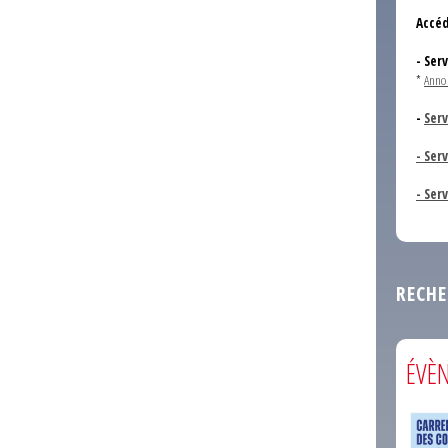
Accéd
- Ser
*
Anno
-
Serv
- Ser
- Ser
RECHE
ÉVÈ