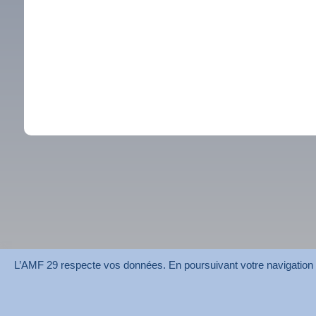
L’AMF 29 respecte vos données. En poursuivant votre navigation su
AMF 29 © 2026