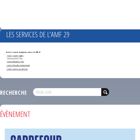
LES SERVICES DE L’AMF 29
Accédez en un clic aux principaux services de l'AMF 29 :
- Services marchés publics :
*
Annonces de marchés publics
-
Service formation des élus
- Service Orientation et documentation
- Services ouverts aux adhérents
RECHERCHE
ÉVÈNEMENT