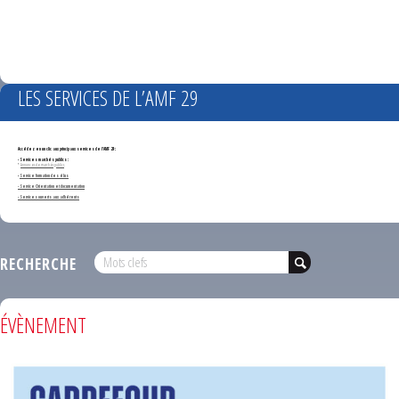
LES SERVICES DE L’AMF 29
Accédez en un clic aux principaux services de l'AMF 29 :
- Services marchés publics :
*
Annonces de marchés publics
-
Service formation des élus
- Service Orientation et documentation
- Services ouverts aux adhérents
RECHERCHE
ÉVÈNEMENT