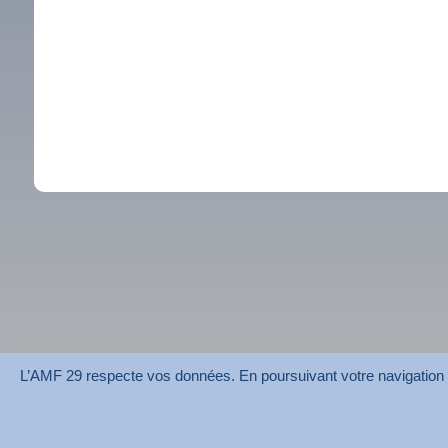
L’AMF 29 respecte vos données. En poursuivant votre navigation su
AMF 29 © 2026