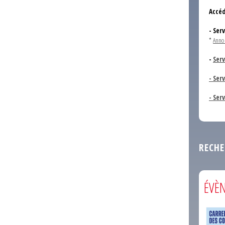
Accéd
- Ser
*
Anno
-
Serv
- Ser
- Ser
RECHE
ÉVÈ