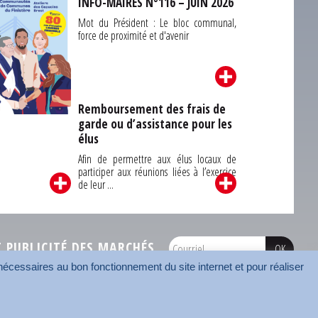
INFO-MAIRES N°116 – JUIN 2026
Mot du Président : Le bloc communal,
force de proximité et d'avenir
Remboursement des frais de
garde ou d’assistance pour les
Carrefour des
élus
unes du Finistère
2026
Afin de permettre aux élus locaux de
participer aux réunions liées à l’exercice
de leur ...
PUBLICITÉ DES MARCHÉS
écessaires au bon fonctionnement du site internet et pour réaliser
onnées
Mentions légales
Contact
Carrefour des communes
AMF