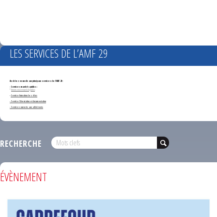
LES SERVICES DE L’AMF 29
Accédez en un clic aux principaux services de l'AMF 29 :
- Services marchés publics :
*
Annonces de marchés publics
-
Service formation des élus
- Service Orientation et documentation
- Services ouverts aux adhérents
RECHERCHE
ÉVÈNEMENT