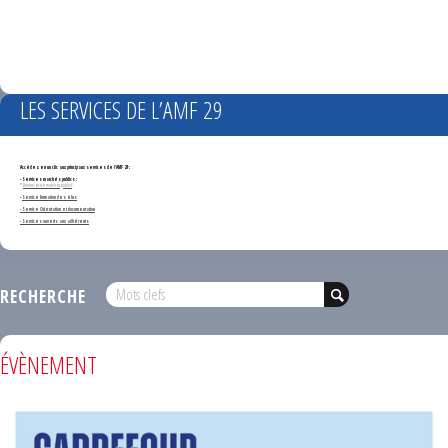
LES SERVICES DE L’AMF 29
Accédez en un clic aux principaux services de l'AMF 29 :
- Services marchés publics :
*
Annonces de marchés publics
-
Service formation des élus
- Service Orientation et documentation
- Services ouverts aux adhérents
RECHERCHE
ÉVÈNEMENT