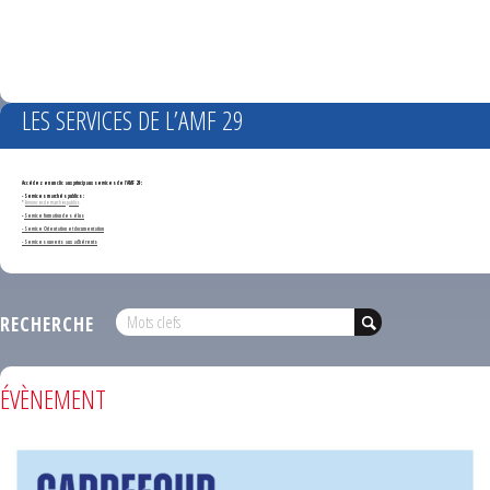
LES SERVICES DE L’AMF 29
Accédez en un clic aux principaux services de l'AMF 29 :
- Services marchés publics :
*
Annonces de marchés publics
-
Service formation des élus
- Service Orientation et documentation
- Services ouverts aux adhérents
RECHERCHE
ÉVÈNEMENT