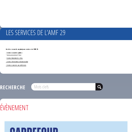
LES SERVICES DE L’AMF 29
Accédez en un clic aux principaux services de l'AMF 29 :
- Services marchés publics :
*
Annonces de marchés publics
-
Service formation des élus
- Service Orientation et documentation
- Services ouverts aux adhérents
RECHERCHE
ÉVÈNEMENT