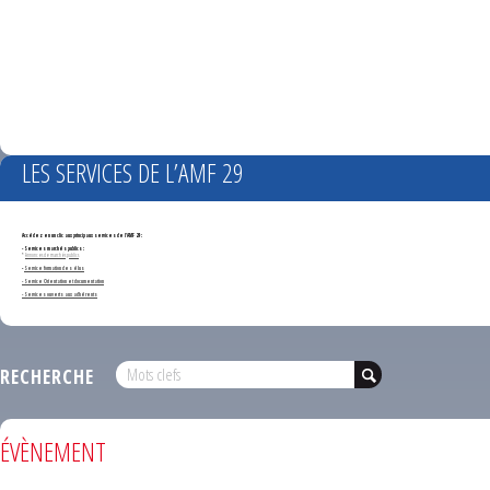
LES SERVICES DE L’AMF 29
Accédez en un clic aux principaux services de l'AMF 29 :
- Services marchés publics :
*
Annonces de marchés publics
-
Service formation des élus
- Service Orientation et documentation
- Services ouverts aux adhérents
RECHERCHE
ÉVÈNEMENT