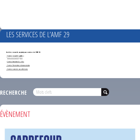
LES SERVICES DE L’AMF 29
Accédez en un clic aux principaux services de l'AMF 29 :
- Services marchés publics :
*
Annonces de marchés publics
-
Service formation des élus
- Service Orientation et documentation
- Services ouverts aux adhérents
RECHERCHE
ÉVÈNEMENT