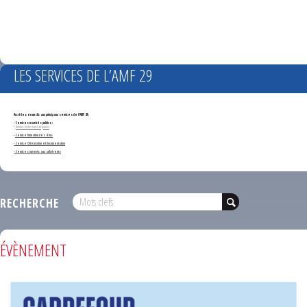
LES SERVICES DE L’AMF 29
Accédez en un clic aux principaux services de l'AMF 29 :
- Services marchés publics :
*
Annonces de marchés publics
-
Service formation des élus
- Service Orientation et documentation
- Services ouverts aux adhérents
RECHERCHE
ÉVÈNEMENT