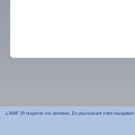
L’AMF 29 respecte vos données. En poursuivant votre navigation su
AMF 29 © 2026