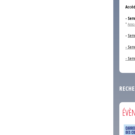
Accéd
- Ser
*
Anno
-
Serv
- Ser
- Ser
RECHE
ÉVÈ