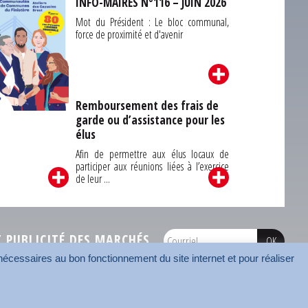
INFO-MAIRES N°116 – JUIN 2026
Mot du Président : Le bloc communal,
force de proximité et d'avenir
Remboursement des frais de
garde ou d’assistance pour les
Carrefour des
élus
unes du Finistère
2026
Afin de permettre aux élus locaux de
participer aux réunions liées à l’exercice
de leur ...
PUBLICITÉ DES MARCHÉS
écessaires au bon fonctionnement du site internet et pour réaliser
onnées
Mentions légales
Contact
Carrefour des communes
AMF