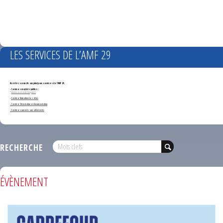
LES SERVICES DE L’AMF 29
Accédez en un clic aux principaux services de l'AMF 29 :
- Services marchés publics :
*
Annonces de marchés publics
-
Service formation des élus
- Service Orientation et documentation
- Services ouverts aux adhérents
RECHERCHE
ÉVÈNEMENT