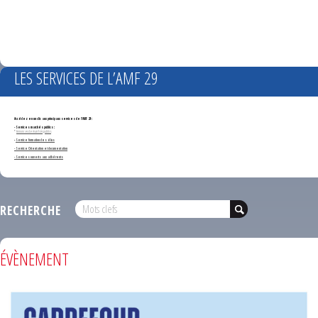
LES SERVICES DE L’AMF 29
Accédez en un clic aux principaux services de l'AMF 29 :
- Services marchés publics :
*
Annonces de marchés publics
-
Service formation des élus
- Service Orientation et documentation
- Services ouverts aux adhérents
RECHERCHE
ÉVÈNEMENT