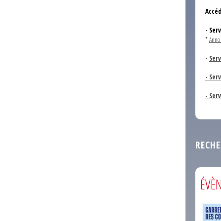
Accéd
- Ser
*
Anno
-
Serv
- Ser
- Ser
RECHE
ÉVÈ