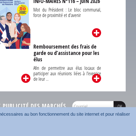
INFO-MAIRES N°116 – JUIN 2026
Mot du Président : Le bloc communal,
force de proximité et d'avenir
Remboursement des frais de
garde ou d’assistance pour les
Carrefour des
élus
unes du Finistère
2026
Afin de permettre aux élus locaux de
participer aux réunions liées à l’exercice
de leur ...
PUBLICITÉ DES MARCHÉS
écessaires au bon fonctionnement du site internet et pour réaliser
onnées
Mentions légales
Contact
Carrefour des communes
AMF