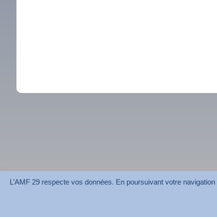
L’AMF 29 respecte vos données. En poursuivant votre navigation su
AMF 29 © 2026