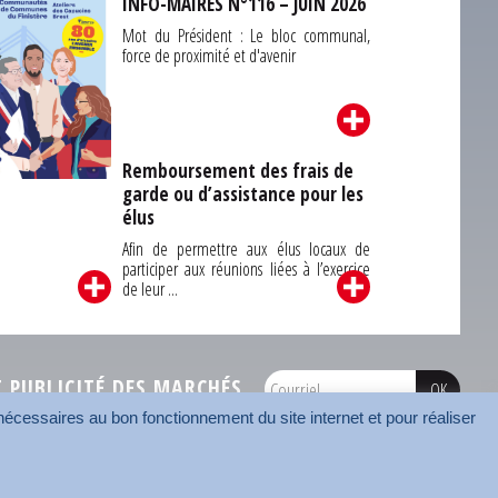
INFO-MAIRES N°116 – JUIN 2026
Mot du Président : Le bloc communal,
force de proximité et d'avenir
Remboursement des frais de
garde ou d’assistance pour les
Carrefour des
élus
unes du Finistère
2026
Afin de permettre aux élus locaux de
participer aux réunions liées à l’exercice
de leur ...
PUBLICITÉ DES MARCHÉS
écessaires au bon fonctionnement du site internet et pour réaliser
onnées
Mentions légales
Contact
Carrefour des communes
AMF