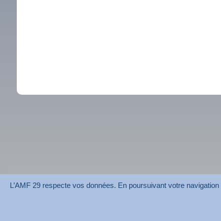
L’AMF 29 respecte vos données. En poursuivant votre navigation su
AMF 29 © 2026