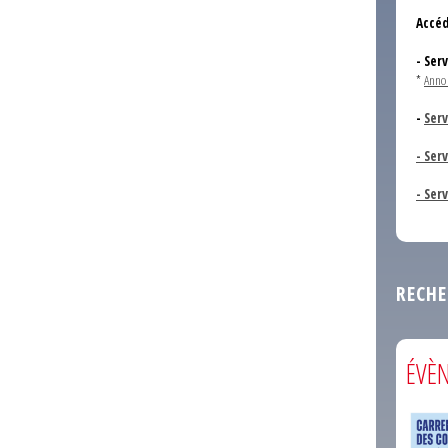
Accéd
- Ser
*
Anno
-
Serv
- Ser
- Ser
RECHE
ÉVÈ