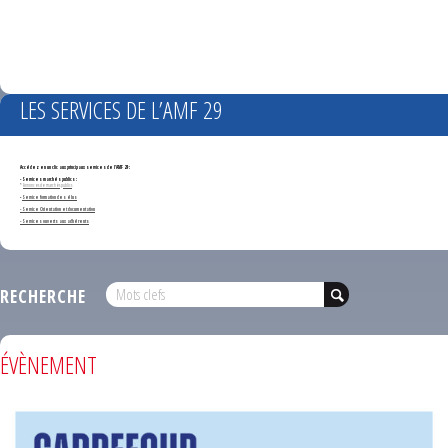
LES SERVICES DE L’AMF 29
Accédez en un clic aux principaux services de l'AMF 29 :
- Services marchés publics :
*
Annonces de marchés publics
-
Service formation des élus
- Service Orientation et documentation
- Services ouverts aux adhérents
RECHERCHE
ÉVÈNEMENT