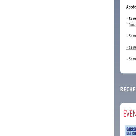
Accéd
- Ser
*
Anno
-
Serv
- Ser
- Ser
RECHE
ÉVÈ