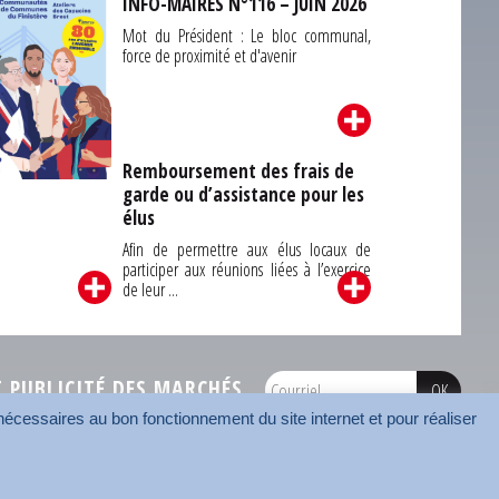
INFO-MAIRES N°116 – JUIN 2026
Mot du Président : Le bloc communal,
force de proximité et d'avenir
Remboursement des frais de
garde ou d’assistance pour les
Carrefour des
élus
unes du Finistère
2026
Afin de permettre aux élus locaux de
participer aux réunions liées à l’exercice
de leur ...
PUBLICITÉ DES MARCHÉS
écessaires au bon fonctionnement du site internet et pour réaliser
onnées
Mentions légales
Contact
Carrefour des communes
AMF