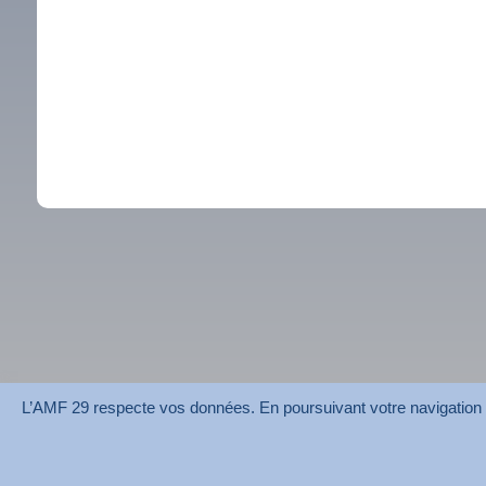
L’AMF 29 respecte vos données. En poursuivant votre navigation su
AMF 29 © 2026