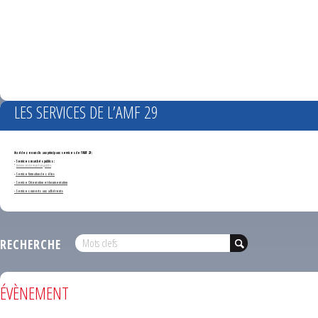
LES SERVICES DE L’AMF 29
Accédez en un clic aux principaux services de l'AMF 29 :
- Services marchés publics :
*
Annonces de marchés publics
-
Service formation des élus
- Service Orientation et documentation
- Services ouverts aux adhérents
RECHERCHE
ÉVÈNEMENT