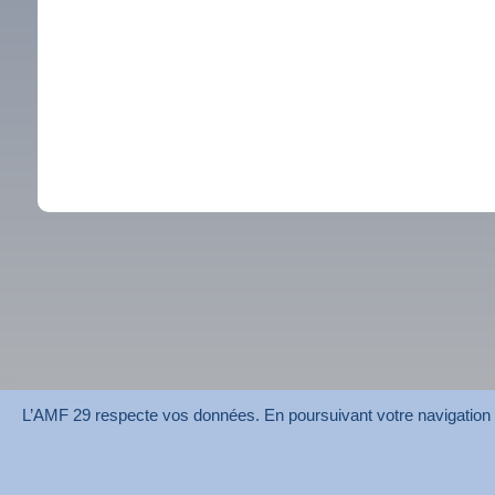
L’AMF 29 respecte vos données. En poursuivant votre navigation su
AMF 29 © 2026