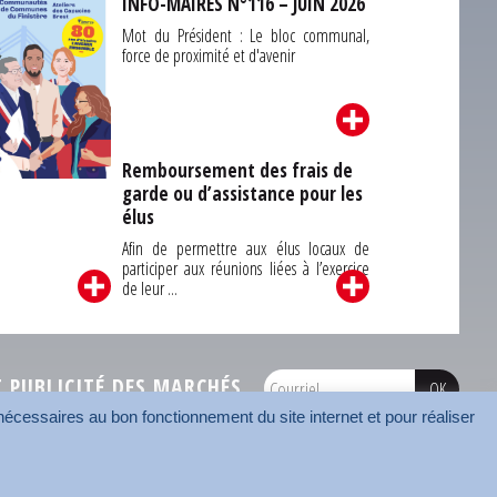
INFO-MAIRES N°116 – JUIN 2026
Mot du Président : Le bloc communal,
force de proximité et d'avenir
Remboursement des frais de
garde ou d’assistance pour les
Carrefour des
élus
unes du Finistère
2026
Afin de permettre aux élus locaux de
participer aux réunions liées à l’exercice
de leur ...
PUBLICITÉ DES MARCHÉS
écessaires au bon fonctionnement du site internet et pour réaliser
onnées
Mentions légales
Contact
Carrefour des communes
AMF