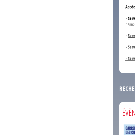
Accéd
- Ser
*
Anno
-
Serv
- Ser
- Ser
RECHE
ÉVÈ