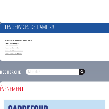
LES SERVICES DE L’AMF 29
Accédez en un clic aux principaux services de l'AMF 29 :
- Services marchés publics :
*
Annonces de marchés publics
-
Service formation des élus
- Service Orientation et documentation
- Services ouverts aux adhérents
RECHERCHE
ÉVÈNEMENT