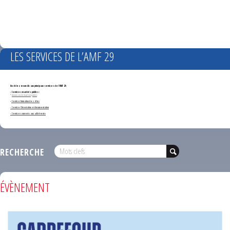
LES SERVICES DE L’AMF 29
Accédez en un clic aux principaux services de l'AMF 29 :
- Services marchés publics :
*
Annonces de marchés publics
-
Service formation des élus
- Service Orientation et documentation
- Services ouverts aux adhérents
RECHERCHE
ÉVÈNEMENT