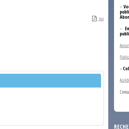
–
Vo
publi
Abon
PDF
–
E
publ
Annon
Public
–
Col
Accéd
Consu
RECHE