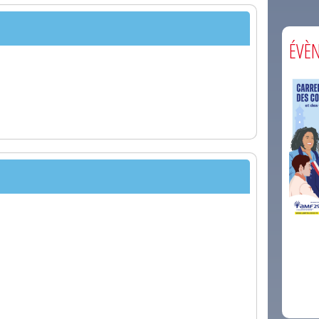
ÉVÈ
comm