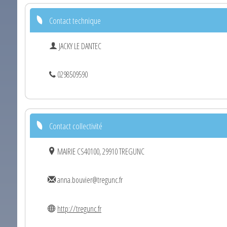
Contact technique
JACKY LE DANTEC
0298509590
Contact collectivité
MAIRIE CS40100, 29910 TREGUNC
anna.bouvier@tregunc.fr
http://tregunc.fr