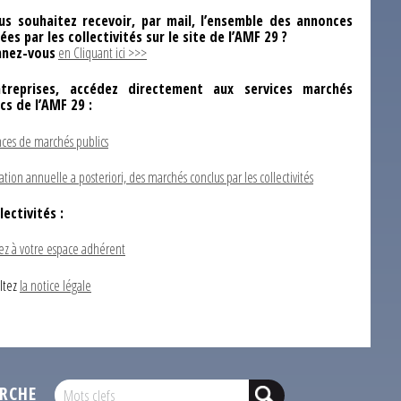
us souhaitez recevoir, par mail, l’ensemble des annonces
ées par les collectivités sur le site de l’AMF 29 ?
nez-vous
en Cliquant ici >>>
ntreprises, accédez directement aux services marchés
ics de l’AMF 29 :
ces de marchés publics
ation annuelle a posteriori, des marchés conclus par les collectivités
lectivités :
ez à votre espace adhérent
ltez
la notice légale
RCHE