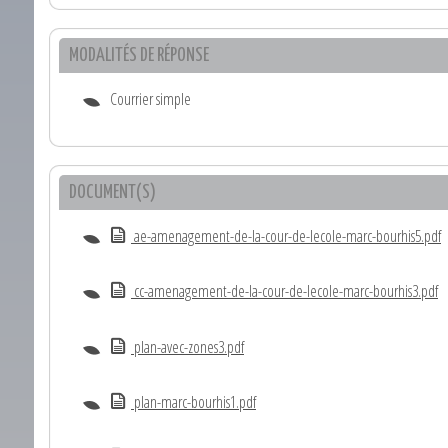
MODALITÉS DE RÉPONSE
Courrier simple
DOCUMENT(S)
ae-amenagement-de-la-cour-de-lecole-marc-bourhis5.pdf
cc-amenagement-de-la-cour-de-lecole-marc-bourhis3.pdf
plan-avec-zones3.pdf
plan-marc-bourhis1.pdf